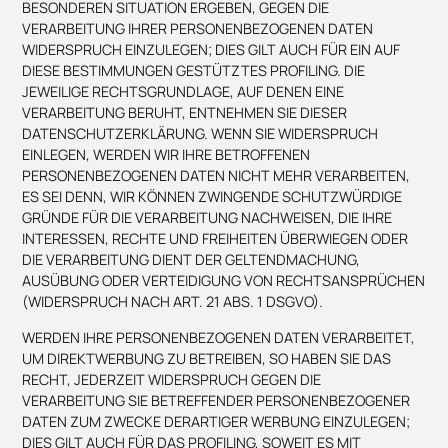
BESONDEREN SITUATION ERGEBEN, GEGEN DIE
VERARBEITUNG IHRER PERSONENBEZOGENEN DATEN
WIDERSPRUCH EINZULEGEN; DIES GILT AUCH FÜR EIN AUF
DIESE BESTIMMUNGEN GESTÜTZTES PROFILING. DIE
JEWEILIGE RECHTSGRUNDLAGE, AUF DENEN EINE
VERARBEITUNG BERUHT, ENTNEHMEN SIE DIESER
DATENSCHUTZERKLÄRUNG. WENN SIE WIDERSPRUCH
EINLEGEN, WERDEN WIR IHRE BETROFFENEN
PERSONENBEZOGENEN DATEN NICHT MEHR VERARBEITEN,
ES SEI DENN, WIR KÖNNEN ZWINGENDE SCHUTZWÜRDIGE
GRÜNDE FÜR DIE VERARBEITUNG NACHWEISEN, DIE IHRE
INTERESSEN, RECHTE UND FREIHEITEN ÜBERWIEGEN ODER
DIE VERARBEITUNG DIENT DER GELTENDMACHUNG,
AUSÜBUNG ODER VERTEIDIGUNG VON RECHTSANSPRÜCHEN
(WIDERSPRUCH NACH ART. 21 ABS. 1 DSGVO).
WERDEN IHRE PERSONENBEZOGENEN DATEN VERARBEITET,
UM DIREKTWERBUNG ZU BETREIBEN, SO HABEN SIE DAS
RECHT, JEDERZEIT WIDERSPRUCH GEGEN DIE
VERARBEITUNG SIE BETREFFENDER PERSONENBEZOGENER
DATEN ZUM ZWECKE DERARTIGER WERBUNG EINZULEGEN;
DIES GILT AUCH FÜR DAS PROFILING, SOWEIT ES MIT